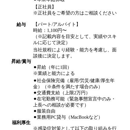
【正社員】
※正社員をご希望の方はご相談ください
【パート/アルバイト】
給与
時給：1,100円〜
（※記載内容を目安として、実績やスキ
ルに応じて決定）
当社規程により経験・能力を考慮し、面
談後に決定します。
昇給/賞与
⚫︎昇給（年に1回）
※業績と能力による
⚫︎社会保険完備（雇用/労災/健康/厚生年
金）（※条件を満たす場合のみ）
⚫︎交通費支給（上限2万円）
⚫︎在宅勤務可能（緊急事態宣言中のみ・
上長への相談が必要です）
⚫︎服装自由
⚫︎業務用PC貸与（MacBookなど）
福利厚生
※感染症対策として以下の取り組みを行