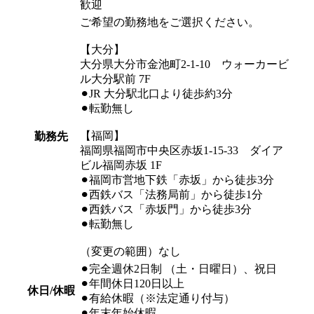
歓迎
ご希望の勤務地をご選択ください。
【大分】
大分県大分市金池町2-1-10 ウォーカービ
ル大分駅前 7F
⚫︎JR 大分駅北口より徒歩約3分
⚫︎転勤無し
【福岡】
勤務先
福岡県福岡市中央区赤坂1-15-33 ダイア
ビル福岡赤坂 1F
⚫︎福岡市営地下鉄「赤坂」から徒歩3分
⚫︎西鉄バス「法務局前」から徒歩1分
⚫︎西鉄バス「赤坂門」から徒歩3分
⚫︎転勤無し
（変更の範囲）なし
⚫︎完全週休2日制 （土・日曜日）、祝日
⚫︎年間休日120日以上
休日/休暇
⚫︎有給休暇（※法定通り付与）
⚫︎年末年始休暇