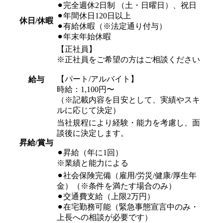
⚫︎完全週休2日制 （土・日曜日）、祝日
⚫︎年間休日120日以上
休日/休暇
⚫︎有給休暇（※法定通り付与）
⚫︎年末年始休暇
【正社員】
※正社員をご希望の方はご相談ください
【パート/アルバイト】
給与
時給：1,100円〜
（※記載内容を目安として、実績やスキ
ルに応じて決定）
当社規程により経験・能力を考慮し、面
談後に決定します。
昇給/賞与
⚫︎昇給（年に1回）
※業績と能力による
⚫︎社会保険完備（雇用/労災/健康/厚生年
金）（※条件を満たす場合のみ）
⚫︎交通費支給（上限2万円）
⚫︎在宅勤務可能（緊急事態宣言中のみ・
上長への相談が必要です）