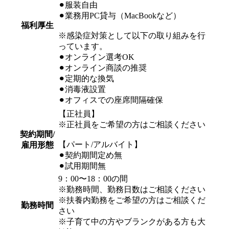
⚫︎服装自由
⚫︎業務用PC貸与（MacBookなど）
福利厚生
※感染症対策として以下の取り組みを行
っています。
⚫︎オンライン選考OK
⚫︎オンライン商談の推奨
⚫︎定期的な換気
⚫︎消毒液設置
⚫︎オフィスでの座席間隔確保
【正社員】
※正社員をご希望の方はご相談ください
契約期間/
【パート/アルバイト】
雇用形態
⚫︎契約期間定め無
⚫︎試用期間無
9：00〜18：00の間
※勤務時間、勤務日数はご相談ください
※扶養内勤務をご希望の方はご相談くだ
勤務時間
さい
※子育て中の方やブランクがある方も大